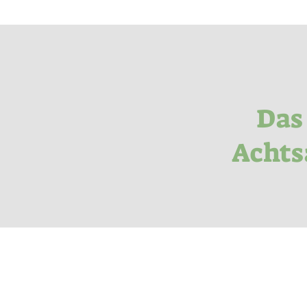
Das
Achts