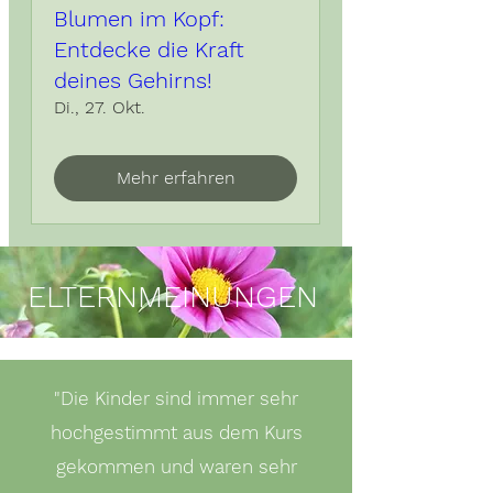
Blumen im Kopf:
Entdecke die Kraft
deines Gehirns!
Di., 27. Okt.
Mehr erfahren
ELTERNMEINUNGEN
"Die Kinder sind immer sehr
hochgestimmt aus dem Kurs
gekommen und waren sehr