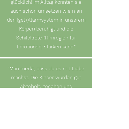
glücklich! Im Alltag konnten sie
auch schon umsetzen wie man
den Igel (Alarmsystem in unserem
Körper) beruhigt und die
Schildkröte (Hirnregion für
Emotionen) stärken kann."
"Man merkt, dass du es mit Liebe
machst. Die Kinder wurden gut
abgeholt, gesehen und
Willkommen geheißen. Schöne
Kombi aus neuem Wissen für die
Kinder über Gefühle, Meditation,
Achtsamkeit und spielen, basteln,