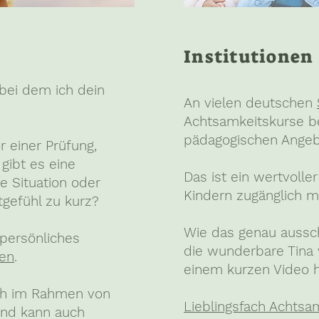
Institutionen
 bei dem ich dein
An vielen deutschen
Achtsamkeitskurse ber
pädagogischen Angeb
r einer Prüfung,
gibt es eine
Das ist ein wertvolle
e Situation oder
Kindern zugänglich 
gefühl zu kurz?
Wie das genau aussc
 persönliches
die wunderbare Tina
ren
.
einem kurzen Video h
ch im Rahmen von
Lieblingsfach Achtsa
und kann auch