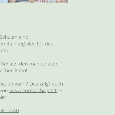
Schulen
sind
eits integraler Teil des
ots.
r Schatz, den man so allen
machen kann!
hauen kann? Das zeigt euch
 von
www.herzsache.jetzt
in
ier:
mkeitsAG