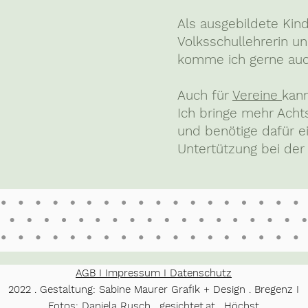
Als ausgebildete Kin
Volksschullehrerin u
komme ich gerne auch
Auch für
Vereine
kann
Ich bringe mehr Ach
und benötige dafür 
Untertützung bei de
AGB I Impressum I Datenschutz
2022 . Gestaltung: Sabine Maurer Grafik + Design . Bregenz I
Fotos: Daniela Rusch . gesichtet.at . Höchst