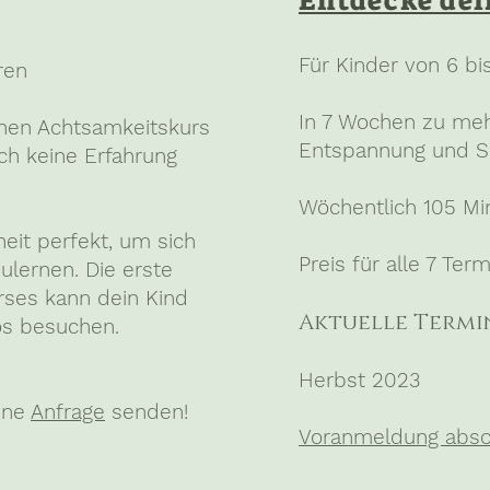
Entdecke dei
Für Kinder von 6 bi
ren
In 7 Wochen zu meh
einen Achtsamkeitskurs
Entspannung und Se
och keine Erfahrung
Wöchentlich 105 Mi
eit perfekt, um sich
Preis für alle 7 Ter
ulernen. Die erste
rses kann dein Kind
Aktuelle Termi
os besuchen.
Herbst 2023
eine
Anfrage
senden!
Voranmeldung absof