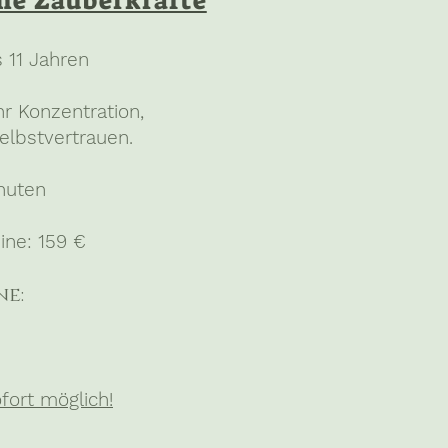
ne Zauberkräfte
s 11 Jahren
r Konzentration,
lbstvertrauen.
nuten
mine: 159 €
ne:
ort möglich!